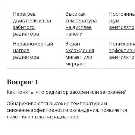
Перегрев
Высокая
Постоянн
двигателя из-за
температура
шум
забитого
на дисплее
вентилято
радиатора
панели
Неравномерный
Экран
Пониженн
нагрев
охлаждения
эффективн
радиатора
мигает или
вентилято
мерцает
Вопрос 1
Как понять, что радиатор засорён или загрязнён?
Обнаруживаются высокие температуры и
снижение эффективности охлаждения, появляется
налёт или пыль на радиаторе.