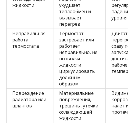
жидкости
ухудшает
регуля
теплообмен и
падени
вызывает
уровня
перегрев
Неправильная
Термостат
Двигат
работа
застревает или
перегр
термостата
работает
сразу 
неправильно, не
запуск
позволяя
достиг
жидкости
рабоче
циркулировать
темпе
должным
образом
Повреждение
Материальные
Видим
радиатора или
повреждения,
корро
шлангов
трещины, утечки
налет 
охлаждающей
протеч
жидкости