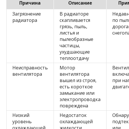
Причина
Описание
При
Загрязнение
В радиаторе
Недавн
радиатора
скапливается
по пы
грязь, пыль,
дорога
листья и
снегоп
пылеобразные
частицы,
ухудшающие
теплоотдачу
Неисправность
Мотор
Вентил
вентилятора
вентилятора
включа
вышел из строя,
при на
есть короткое
двигат
замыкание или
электропроводка
повреждена
Низкий
Недостаток
Обнар
уровень
охлаждающей
подтек
охлаждающей
жидкости
или