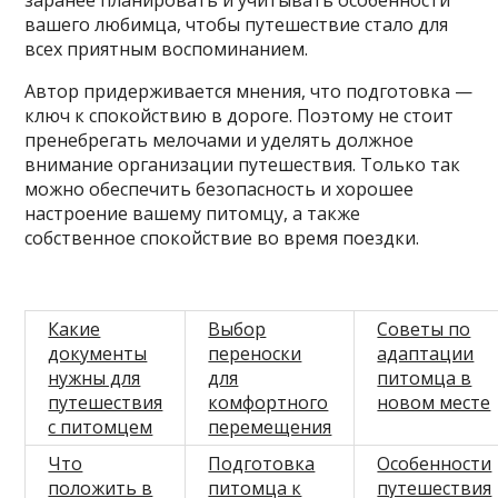
заранее планировать и учитывать особенности
вашего любимца, чтобы путешествие стало для
всех приятным воспоминанием.
Автор придерживается мнения, что подготовка —
ключ к спокойствию в дороге. Поэтому не стоит
пренебрегать мелочами и уделять должное
внимание организации путешествия. Только так
можно обеспечить безопасность и хорошее
настроение вашему питомцу, а также
собственное спокойствие во время поездки.
Какие
Выбор
Советы по
документы
переноски
адаптации
нужны для
для
питомца в
путешествия
комфортного
новом месте
с питомцем
перемещения
Что
Подготовка
Особенности
положить в
питомца к
путешествия