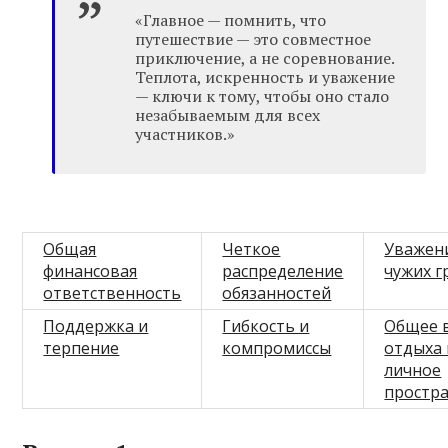
«Главное — помнить, что
путешествие — это совместное
приключение, а не соревнование.
Теплота, искренность и уважение
— ключи к тому, чтобы оно стало
незабываемым для всех
участников.»
Общая
Четкое
Уважен
финансовая
распределение
чужих г
ответственность
обязанностей
Поддержка и
Гибкость и
Общее 
терпение
компромиссы
отдыха 
личное
простр