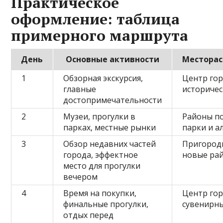
Практическое
оформление: таблица
примерного маршрута
День
Основные активности
Местора
1
Обзорная экскурсия,
Центр гор
главные
историчес
достопримечательности
2
Музеи, прогулки в
Районы по
парках, местные рынки
парки и а
3
Обзор недавних частей
Пригород
города, эффектное
новые ра
место для прогулки
вечером
4
Время на покупки,
Центр гор
финальные прогулки,
сувенирн
отдых перед