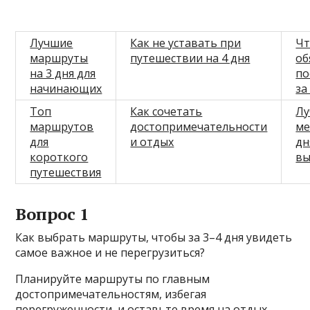
Лучшие
Как не уставать при
Ч
маршруты
путешествии на 4 дня
об
на 3 дня для
по
начинающих
за
Топ
Как сочетать
Л
маршрутов
достопримечательности
ме
для
и отдых
дн
короткого
вы
путешествия
Вопрос 1
Как выбрать маршруты, чтобы за 3–4 дня увидеть
самое важное и не перегрузиться?
Планируйте маршруты по главным
достопримечательностям, избегая
перегруженности, и оставьте время на отдых.