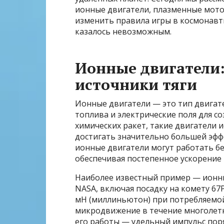
ионные двигатели, плазменные мото
изменить правила игры в космонавти
казалось невозможным.
Ионные двигатели
источники тяги
Ионные двигатели — это тип двигат
топлива и электрические поля для с
химических ракет, такие двигатели 
достигать значительно большей эфф
ионные двигатели могут работать бе
обеспечивая постепенное ускорение 
Наиболее известный пример — ионны
NASA, включая посадку на комету 67
мН (миллиньютон) при потребляемой
микродвижение в течение многолетн
его работы — удельный импульс пор