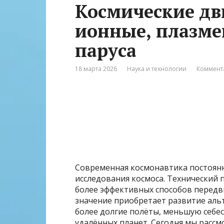
Космические дв
ионные, плазме
паруса
18 марта 2026
Наука и технологии
Коммент
Современная космонавтика постоянн
исследования космоса. Технический 
более эффективных способов передви
значение приобретает развитие аль
более долгие полёты, меньшую себе
удалённых планет. Сегодня мы расс