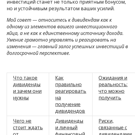
инвестиций станет не только приятным бонусом,
но и устойчивым результатом ваших усилий.
Мой совет — относитесь к дивидендам как к
одному из элементов вашего инвестиционного
яйца, а не как к единственному источнику дохода.
Умение грамотно управлять и реагировать на
изменения — главный залог успешных инвестиций в
долгосрочной перспективе.
Что такое
Как
Ожидания и
дивиденды
правильно
реальность:
и зачем они
реагировать
что можно
нужны
на
получить
получение
дивидендов
Чего не
Дивиденды
Риски,
стоит ждать
и личный
связанные с
от
финансовый
дивидендами