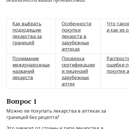
безопасности ваших путешествий.
Как выбрать
Особенности
Что тако
подходящие
покупки
и как их 
лекарства за
лекарств в
границей
зарубежных
аптеках
Понимание
Проверка
Распрост
международных
сертификации
ошибки п
названий
и лицензий
покупке 
лекарств
зарубежных
аптек
Вопрос 1
Можно ли покупать лекарства в аптеках за
границей без рецепта?
Это зависит от страны и типа лекарства; в