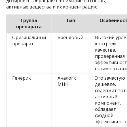
дозировке. Обращайте внимание на состав,
активные вещества и их концентрацию.
Группа
Тип
Особеннос
препарата
Оригинальный
Брендовый
Высокий уров
препарат
контроля
качества,
проверенная
эффективност
стоимость в
Генерик
Аналог с
Это зачастую
МНН
дешевле,
содержит тот
активный
компонент,
обладает
сходной
эффективнос