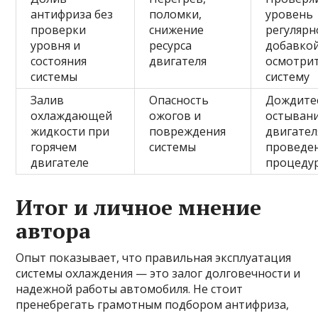
антифриза без
поломки,
уровень
проверки
снижение
регулярн
уровня и
ресурса
добавко
состояния
двигателя
осмотри
системы
систему
Залив
Опасность
Дождите
охлаждающей
ожогов и
остыван
жидкости при
повреждения
двигател
горячем
системы
проведе
двигателе
процеду
Итог и личное мнение
автора
Опыт показывает, что правильная эксплуатация
системы охлаждения — это залог долговечности и
надежной работы автомобиля. Не стоит
пренебрегать грамотным подбором антифриза,