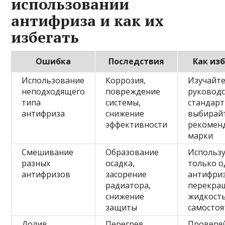
использовании
антифриза и как их
избегать
Ошибка
Последствия
Как из
Использование
Коррозия,
Изучайт
неподходящего
повреждение
руководс
типа
системы,
стандарт
антифриза
снижение
выбирай
эффективности
рекомен
марки
Смешивание
Образование
Использ
разных
осадка,
только о
антифризов
засорение
антифриз
радиатора,
перекра
снижение
жидкост
защиты
самосто
Долив
Перегрев,
Проверя