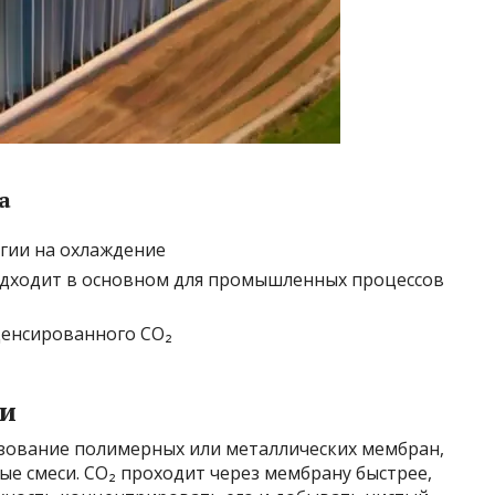
а
гии на охлаждение
одходит в основном для промышленных процессов
денсированного CO₂
ии
зование полимерных или металлических мембран,
е смеси. CO₂ проходит через мембрану быстрее,