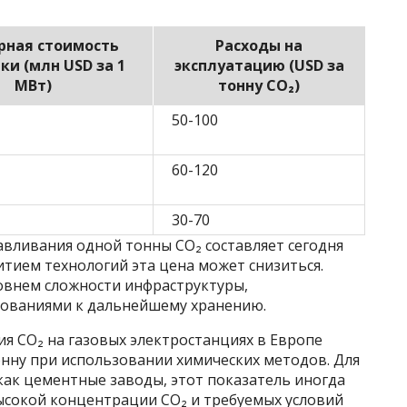
рная стоимость
Расходы на
ки (млн USD за 1
эксплуатацию (USD за
МВт)
тонну CO₂)
50-100
60-120
30-70
лавливания одной тонны CO₂ составляет сегодня
итием технологий эта цена может снизиться.
ровнем сложности инфраструктуры,
бованиями к дальнейшему хранению.
ия CO₂ на газовых электростанциях в Европе
онну при использовании химических методов. Для
ак цементные заводы, этот показатель иногда
высокой концентрации CO₂ и требуемых условий