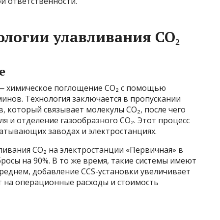
й ответственности.
логии улавливания CO₂
е
— химическое поглощение CO₂ с помощью
инов. Технология заключается в пропускании
, который связывает молекулы CO₂, после чего
я и отделение газообразного CO₂. Этот процесс
атывающих заводах и электростанциях.
ливания CO₂ на электростанции «Первичная» в
росы на 90%. В то же время, такие системы имеют
среднем, добавление CCS-установки увеличивает
ет на операционные расходы и стоимость